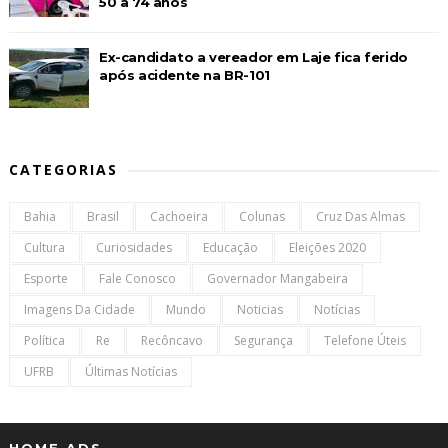
50 a 74 anos
Ex-candidato a vereador em Laje fica ferido
após acidente na BR-101
CATEGORIAS
Bahia
Brasil
Cachoeira
Colunas
Cruz Das Almas
Cultura
Curiosidades
Educação
Eleições 2020
Esporte
Fale Conosco
Governador Mangabeira
Imagens Da Cidade
Mundo
Noticias
Notícias
Política
Re
Recôncavo
Segurança
Telefone Úteis
UFRB
Últimas Notícias