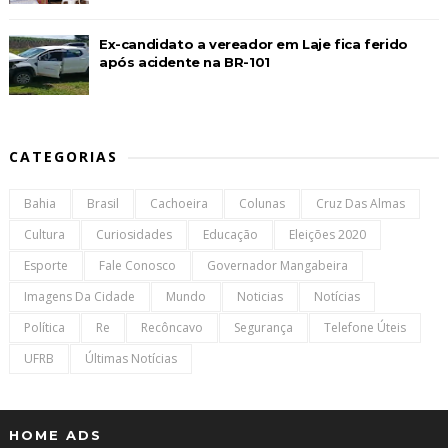
Ex-candidato a vereador em Laje fica ferido
após acidente na BR-101
CATEGORIAS
Bahia
Brasil
Cachoeira
Colunas
Cruz Das Almas
Cultura
Curiosidades
Educação
Eleições 2020
Esporte
Fale Conosco
Governador Mangabeira
Imagens Da Cidade
Mundo
Noticias
Notícias
Política
Re
Recôncavo
Segurança
Telefone Úteis
UFRB
Últimas Notícias
HOME ADS