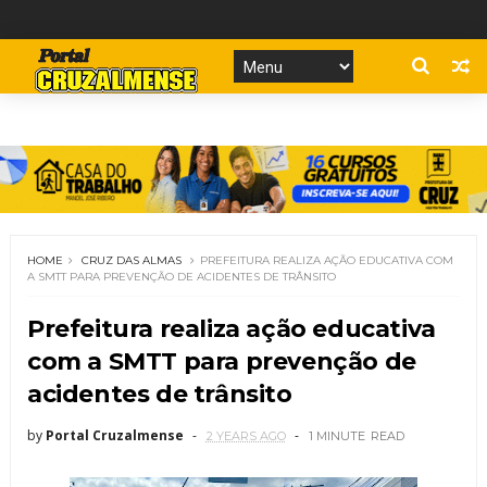
HOME
CRUZ DAS ALMAS
PREFEITURA REALIZA AÇÃO EDUCATIVA COM
A SMTT PARA PREVENÇÃO DE ACIDENTES DE TRÂNSITO
Prefeitura realiza ação educativa
com a SMTT para prevenção de
acidentes de trânsito
by
Portal Cruzalmense
2 YEARS AGO
1 MINUTE
READ