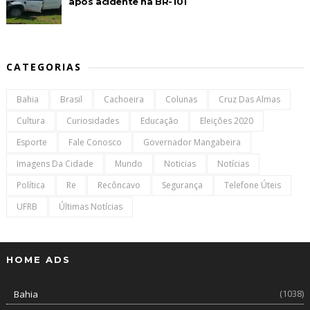
após acidente na BR-101
CATEGORIAS
Bahia
Brasil
Cachoeira
Colunas
Cruz Das Almas
Cultura
Curiosidades
Educação
Eleições 2020
Esporte
Fale Conosco
Governador Mangabeira
Imagens Da Cidade
Mundo
Noticias
Notícias
Política
Re
Recôncavo
Segurança
Telefone Úteis
UFRB
Últimas Notícias
HOME ADS
(1038)
Bahia