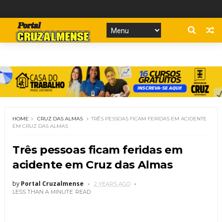
HOME
CRUZ DAS ALMAS
TRÊS PESSOAS FICAM FERIDAS EM ACIDENTE
EM CRUZ DAS ALMAS
Três pessoas ficam feridas em
acidente em Cruz das Almas
by
Portal Cruzalmense
2 YEARS AGO
LESS THAN A MINUTE
READ