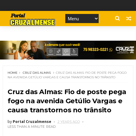
HOME
CRUZ DAS ALMAS
CRUZ DAS ALMAS: FIO DE POSTE PEGA FOGO
NA AVENIDA GETÚLIO VARGAS E CAUSA TRANSTORNOS NO TRÂNSITO
Cruz das Almas: Fio de poste pega
fogo na avenida Getúlio Vargas e
causa transtornos no trânsito
by
Portal Cruzalmense
2 YEARS AGO
LESS THAN A MINUTE
READ