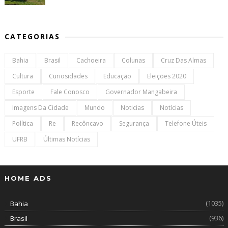
CATEGORIAS
Bahia
Brasil
Cachoeira
Colunas
Cruz Das Almas
Cultura
Curiosidades
Educação
Eleições 2020
Esporte
Fale Conosco
Governador Mangabeira
Imagens Da Cidade
Mundo
Noticias
Notícias
Política
Re
Recôncavo
Segurança
Telefone Úteis
UFRB
Últimas Notícias
HOME ADS
(1035)
Bahia
(936)
Brasil