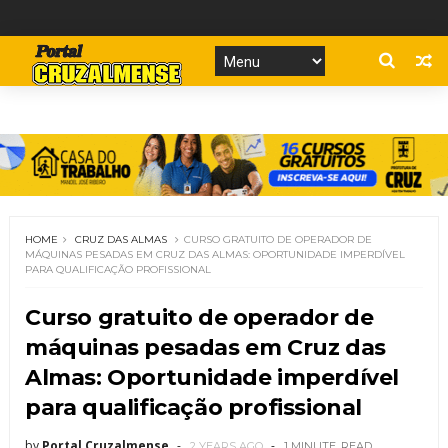
HOME
CRUZ DAS ALMAS
CURSO GRATUITO DE OPERADOR DE
MÁQUINAS PESADAS EM CRUZ DAS ALMAS: OPORTUNIDADE IMPERDÍVEL
PARA QUALIFICAÇÃO PROFISSIONAL
Curso gratuito de operador de
máquinas pesadas em Cruz das
Almas: Oportunidade imperdível
para qualificação profissional
by
Portal Cruzalmense
2 YEARS AGO
1 MINUTE
READ