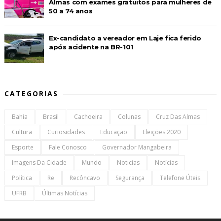
Almas com exames gratuitos para mulheres de
50 a 74 anos
Ex-candidato a vereador em Laje fica ferido
após acidente na BR-101
CATEGORIAS
Bahia
Brasil
Cachoeira
Colunas
Cruz Das Almas
Cultura
Curiosidades
Educação
Eleições 2020
Esporte
Fale Conosco
Governador Mangabeira
Imagens Da Cidade
Mundo
Noticias
Notícias
Política
Re
Recôncavo
Segurança
Telefone Úteis
UFRB
Últimas Notícias