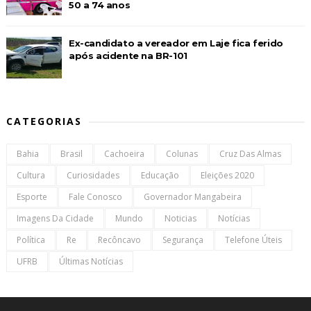
50 a 74 anos
Ex-candidato a vereador em Laje fica ferido
após acidente na BR-101
CATEGORIAS
Bahia
Brasil
Cachoeira
Colunas
Cruz Das Almas
Cultura
Curiosidades
Educação
Eleições 2020
Esporte
Fale Conosco
Governador Mangabeira
Imagens Da Cidade
Mundo
Noticias
Notícias
Política
Re
Recôncavo
Segurança
Telefone Úteis
UFRB
Últimas Notícias