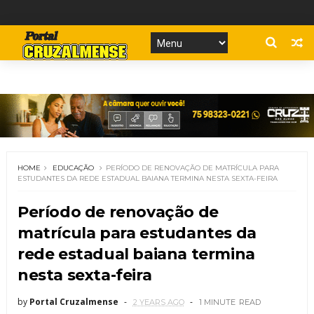
HOME
EDUCAÇÃO
PERÍODO DE RENOVAÇÃO DE MATRÍCULA PARA
ESTUDANTES DA REDE ESTADUAL BAIANA TERMINA NESTA SEXTA-FEIRA
Período de renovação de
matrícula para estudantes da
rede estadual baiana termina
nesta sexta-feira
by
Portal Cruzalmense
2 YEARS AGO
1 MINUTE
READ