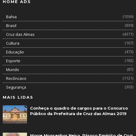
HOME ADS
(1036)
Bahia
(939)
Brasil
(4371)
Cruz das Almas
(167)
Cultura
(473)
Educação
(182)
Esporte
(87)
Mundo
(1121)
Recôncavo
(303)
Segurança
MAIS LIDAS
Conheça o quadro de cargos para o Concurso
Público da Prefeitura de Cruz das Almas 2019
Morre Monsenhor Neiva, Pároco Emérito de Cruz