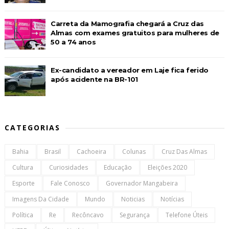
Carreta da Mamografia chegará a Cruz das
Almas com exames gratuitos para mulheres de
50 a 74 anos
Ex-candidato a vereador em Laje fica ferido
após acidente na BR-101
CATEGORIAS
Bahia
Brasil
Cachoeira
Colunas
Cruz Das Almas
Cultura
Curiosidades
Educação
Eleições 2020
Esporte
Fale Conosco
Governador Mangabeira
Imagens Da Cidade
Mundo
Noticias
Notícias
Política
Re
Recôncavo
Segurança
Telefone Úteis