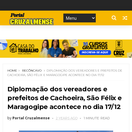
HOME
RECÔNCAVO
DIPLOMAÇÃO DOS VEREADORES E PREFEITOS DE
CACHOEIRA, SÃO FÉLIX E MARAGOGIPE ACONTECE NO DIA 17/12
Diplomação dos vereadores e
prefeitos de Cachoeira, São Félix e
Maragogipe acontece no dia 17/12
by
Portal Cruzalmense
2 YEARS AGO
1 MINUTE
READ