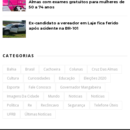
Almas com exames gratuitos para mulheres de
50 a 74 anos
Ex-candidato a vereador em Laje fica ferido
após acidente na BR-101
CATEGORIAS
Bahia
Brasil
Cachoeira
Colunas
Cruz Das Almas
Cultura
Curiosidades
Educação
Eleições 2020
Esporte
Fale Conosco
Governador Mangabeira
Imagens Da Cidade
Mundo
Noticias
Notícias
Política
Re
Recôncavo
Segurança
Telefone Úteis
UFRB
Últimas Notícias