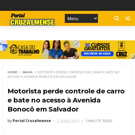
HOME
BAHIA
MOTORISTA PERDE CONTROLE DE CARRO E BATE NO
ACESSO À AVENIDA BONOCÔ EM SALVADOR
Motorista perde controle de carro
e bate no acesso à Avenida
Bonocô em Salvador
by
Portal Cruzalmense
2 YEARS AGO
1 MINUTE
READ