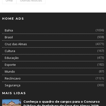
UFRB
Últimas Notícias
HOME ADS
(1036)
Bahia
(938)
Brasil
(4371)
Cruz das Almas
(167)
Cultura
(473)
Educação
(182)
Esporte
(87)
Mundo
(1121)
Recôncavo
(303)
Segurança
MAIS LIDAS
Conheça o quadro de cargos para o Concurso
Público da Prefeitura de Cruz das Almas 2019