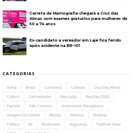
Carreta da Mamografia chegará a Cruz das
Almas com exames gratuitos para mulheres de
50 a 74 anos
Ex-candidato a vereador em Laje fica ferido
após acidente na BR-101
CATEGORIAS
Bahia
Brasil
Cachoeira
Colunas
Cruz Das Almas
Cultura
Curiosidades
Educação
Eleições 2020
Esporte
Fale Conosco
Governador Mangabeira
Imagens Da Cidade
Mundo
Noticias
Notícias
Política
Re
Recôncavo
Segurança
Telefone Úteis