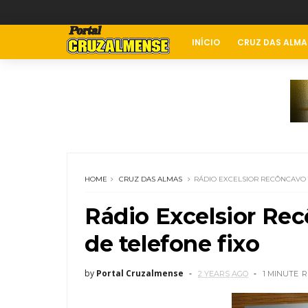
INÍCIO
CRUZ DAS ALMA
HOME
CRUZ DAS ALMAS
RÁDIO EXCELSIOR RECÔNCAVO
Rádio Excelsior Re
de telefone fixo
by
Portal Cruzalmense
2 YEARS AGO
1 MINUTE
R