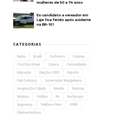
mulheres de 50 a 74 anos
Ex-candidato a vereador em
Laje fica ferido após acidente
na BR-101
CATEGORIAS
Bahia
Brasil
Cachoeira
Colunas
Cruz Das Almas
Cultura
Curiosidades
Educação
Eleições 2020
Esporte
Fale Conosco
Governador Mangabeira
Imagens Da Cidade
Mundo
Noticias
Notícias
Política
Re
Recôncavo
Segurança
Telefone Úteis
UFRB
Últimas Notícias