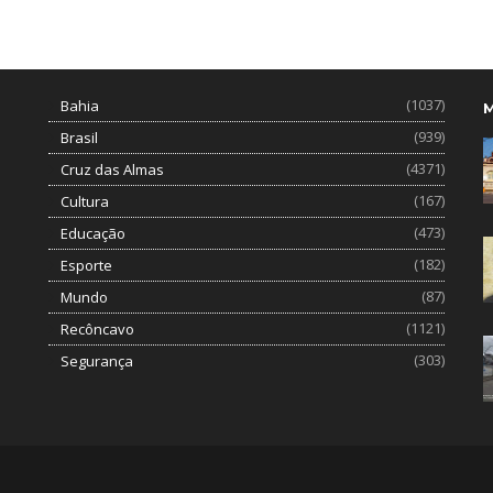
(1037)
Bahia
(939)
Brasil
(4371)
Cruz das Almas
(167)
Cultura
(473)
Educação
(182)
Esporte
(87)
Mundo
(1121)
Recôncavo
(303)
Segurança