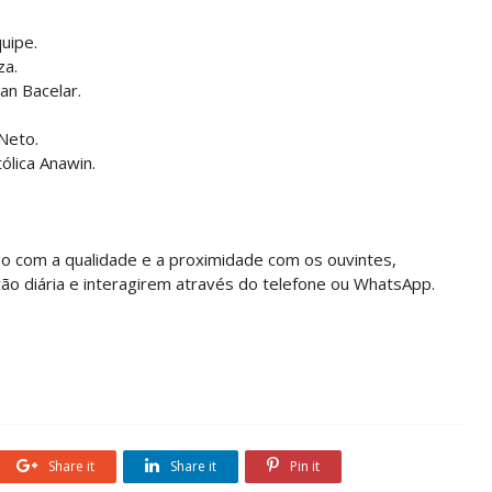
uipe.
za.
an Bacelar.
Neto.
ólica Anawin.
o com a qualidade e a proximidade com os ouvintes,
o diária e interagirem através do telefone ou WhatsApp.
Share it
Share it
Pin it