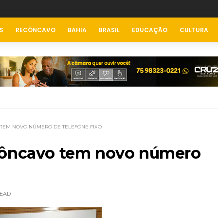
S
RECÔNCAVO
BAHIA
BRASIL
EDUCAÇÃO
CULTURA
 TEM NOVO NÚMERO DE TELEFONE FIXO
côncavo tem novo número
EAD