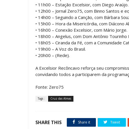
• 11h00 – Estação Excelsior, com Diego Araújo.
• 12h00 – Jornal Zero75, com Binno Santos e eq
• 14h00 – Seguindo a Canção, com Bárbara Sou
• 15h00 – Hora da Misericórdia, com Diácono Al
• 16h00 – Conexão Excelsior, com Mário Jorge.
• 18h00 – Angelus, com Dom Antônio Tourinho 
• 18h05 – Ciranda da Fé, com a Comunidade Cat
• 19h00 – A Voz do Brasil.
• 20h00 – (Rede).
A Excelsior Recôncavo reforça seu compromiss
convidando todos a participarem da programaçã
Fonte: Zero75
Tags :
Cruz das Almas
SHARE THIS
Share it
Tweet