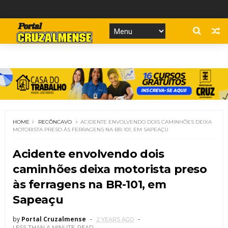
HOME
RECÔNCAVO
ACIDENTE ENVOLVENDO DOIS CAMINHÕES DEIXA
MOTORISTA PRESO ÀS FERRAGENS NA BR-101, EM SAPEAÇU
Acidente envolvendo dois
caminhões deixa motorista preso
às ferragens na BR-101, em
Sapeaçu
by
Portal Cruzalmense
2 YEARS AGO
LESS THAN A MINUTE
READ