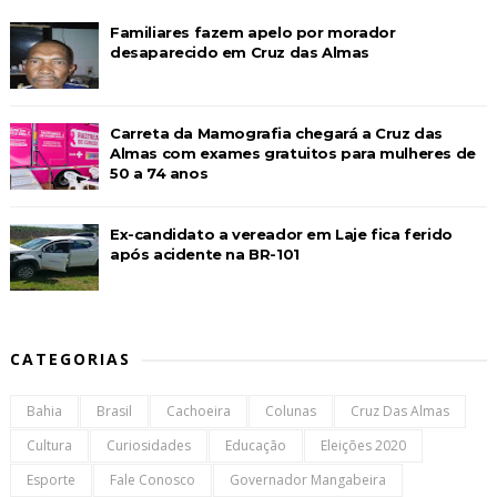
Familiares fazem apelo por morador
desaparecido em Cruz das Almas
Carreta da Mamografia chegará a Cruz das
Almas com exames gratuitos para mulheres de
50 a 74 anos
Ex-candidato a vereador em Laje fica ferido
após acidente na BR-101
CATEGORIAS
Bahia
Brasil
Cachoeira
Colunas
Cruz Das Almas
Cultura
Curiosidades
Educação
Eleições 2020
Esporte
Fale Conosco
Governador Mangabeira