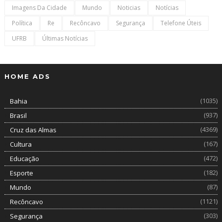
Imagens Da Cidade
Mundo
Noticias
Notícias
Política
Re
Recôncavo
Segurança
Telefone Úteis
UFRB
Últimas Notícias
HOME ADS
(1035)
Bahia
(937)
Brasil
(4369)
Cruz das Almas
(167)
Cultura
(472)
Educação
(182)
Esporte
(87)
Mundo
(1121)
Recôncavo
(303)
Segurança