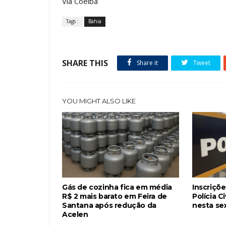
Via Coelba
Tags :
Bahia
SHARE THIS
Share it
Tweet
YOU MIGHT ALSO LIKE
Gás de cozinha fica em média
Inscriçõ
R$ 2 mais barato em Feira de
Polícia C
Santana após redução da
nesta sex
Acelen