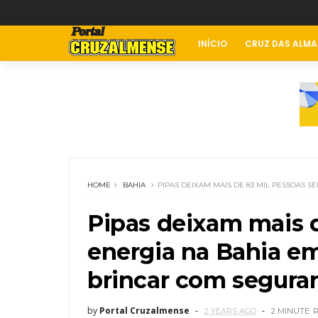
INÍCIO
CRUZ DAS ALMA
HOME
BAHIA
PIPAS DEIXAM MAIS DE 83 MIL PESSOAS 
Pipas deixam mais 
energia na Bahia e
brincar com segura
by
Portal Cruzalmense
2 YEARS AGO
2 MINUTE