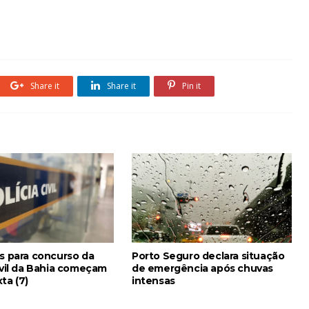
Share it
Share it
Pin it
es para concurso da
Porto Seguro declara situação
ivil da Bahia começam
de emergência após chuvas
ta (7)
intensas