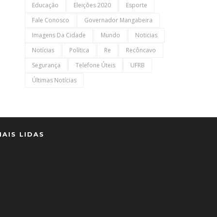
Educação
Eleições 2020
Esporte
Fale Conosco
Governador Mangabeira
Imagens Da Cidade
Mundo
Noticias
Notícias
Política
Re
Recôncavo
Segurança
Telefone Úteis
UFRB
Últimas Notícias
MAIS LIDAS