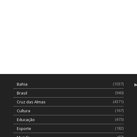
(1037)
Bahia
(940)
Brasil
(4371)
Cruz das Almas
(167)
Cultura
(473)
Educação
(182)
Esporte