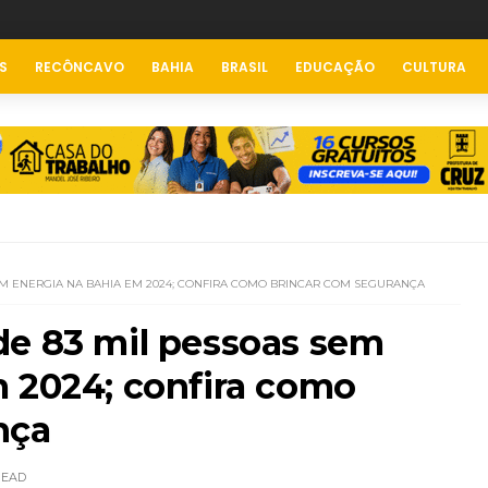
S
RECÔNCAVO
BAHIA
BRASIL
EDUCAÇÃO
CULTURA
SEM ENERGIA NA BAHIA EM 2024; CONFIRA COMO BRINCAR COM SEGURANÇA
de 83 mil pessoas sem
m 2024; confira como
nça
READ