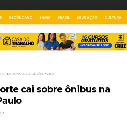
S
RECÔNCAVO
BAHIA
BRASIL
EDUCAÇÃO
CULTURA
IBUS NA ZONA OESTE DE SÃO PAULO
rte cai sobre ônibus na
Paulo
AD