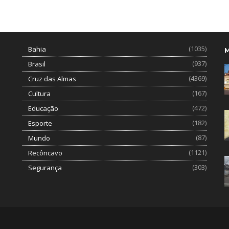
(1035)
Bahia
(937)
Brasil
(4369)
Cruz das Almas
(167)
Cultura
(472)
Educação
(182)
Esporte
(87)
Mundo
(1121)
Recôncavo
(303)
Segurança