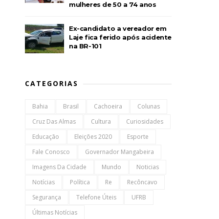
mulheres de 50 a 74 anos
Ex-candidato a vereador em
Laje fica ferido após acidente
na BR-101
CATEGORIAS
Bahia
Brasil
Cachoeira
Colunas
Cruz Das Almas
Cultura
Curiosidades
Educação
Eleições 2020
Esporte
Fale Conosco
Governador Mangabeira
Imagens Da Cidade
Mundo
Noticias
Notícias
Política
Re
Recôncavo
Segurança
Telefone Úteis
UFRB
Últimas Notícias