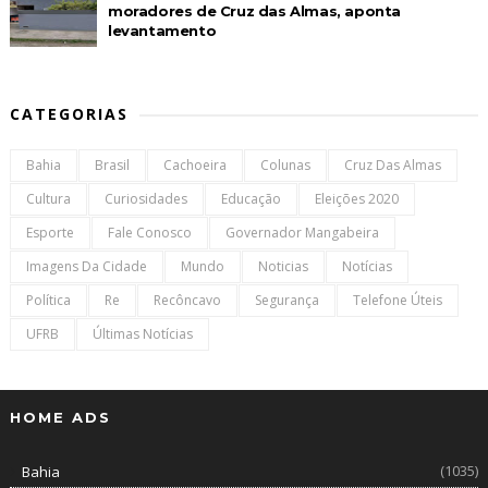
moradores de Cruz das Almas, aponta
levantamento
CATEGORIAS
Bahia
Brasil
Cachoeira
Colunas
Cruz Das Almas
Cultura
Curiosidades
Educação
Eleições 2020
Esporte
Fale Conosco
Governador Mangabeira
Imagens Da Cidade
Mundo
Noticias
Notícias
Política
Re
Recôncavo
Segurança
Telefone Úteis
UFRB
Últimas Notícias
HOME ADS
(1035)
Bahia