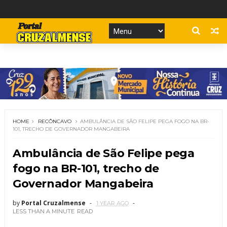
HOME
RECÔNCAVO
AMBULÂNCIA DE SÃO FELIPE PEGA FOGO NA BR-
101, TRECHO DE GOVERNADOR MANGABEIRA
Ambulância de São Felipe pega
fogo na BR-101, trecho de
Governador Mangabeira
by
Portal Cruzalmense
1 YEAR AGO
LESS THAN A MINUTE
READ