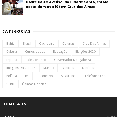
Padre Paulo Avelino, da Cidade Santa, estará
neste domingo (9) em Cruz das Almas
CATEGORIAS
Bahia
Brasil
Cachoeira
Colunas
Cruz Das Almas
Cultura
Curiosidades
Educação
Eleições 2020
Esporte
Fale Conosco
Governador Mangabeira
Imagens Da Cidade
Mundo
Noticias
Notícias
Política
Re
Recôncavo
Segurança
Telefone Úteis
UFRB
Últimas Notícias
HOME ADS
(1035)
Bahia