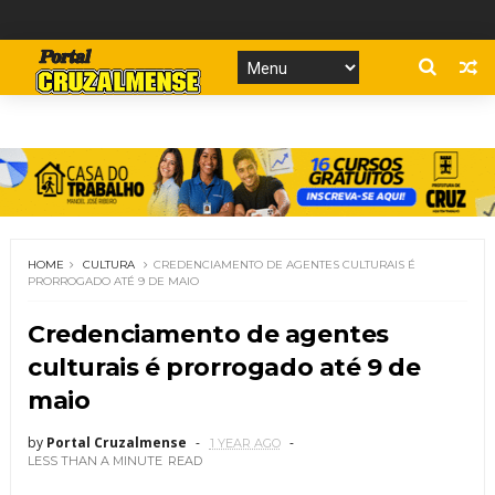
HOME
CULTURA
CREDENCIAMENTO DE AGENTES CULTURAIS É
PRORROGADO ATÉ 9 DE MAIO
Credenciamento de agentes
culturais é prorrogado até 9 de
maio
by
Portal Cruzalmense
1 YEAR AGO
LESS THAN A MINUTE
READ