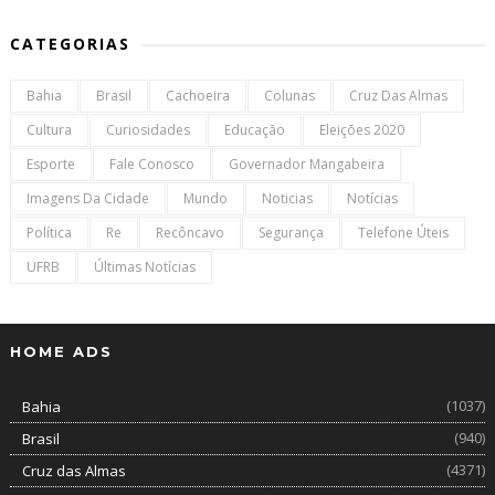
CATEGORIAS
Bahia
Brasil
Cachoeira
Colunas
Cruz Das Almas
Cultura
Curiosidades
Educação
Eleições 2020
Esporte
Fale Conosco
Governador Mangabeira
Imagens Da Cidade
Mundo
Noticias
Notícias
Política
Re
Recôncavo
Segurança
Telefone Úteis
UFRB
Últimas Notícias
HOME ADS
(1037)
Bahia
(940)
Brasil
(4371)
Cruz das Almas