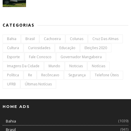
CATEGORIAS
Bahia
Brasil
Cachoeira
Colunas
Cruz Das Almas
Cultura
Curiosidades
Educação
Eleições 2020
Esporte
Fale Conosco
Governador Mangabeira
Imagens Da Cidade
Mundo
Noticias
Notícias
Política
Re
Recôncavo
Segurança
Telefone Úteis
UFRB
Últimas Notícias
HOME ADS
(1039)
Bahia
(941)
Brasil