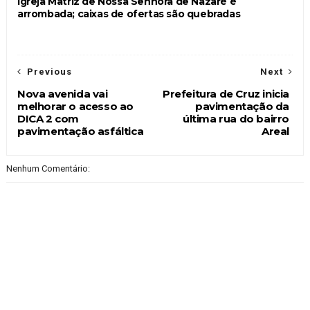
Igreja Matriz de Nossa Senhora de Nazaré é
arrombada; caixas de ofertas são quebradas
Previous
Next
Nova avenida vai
Prefeitura de Cruz inicia
melhorar o acesso ao
pavimentação da
DICA 2 com
última rua do bairro
pavimentação asfáltica
Areal
Nenhum Comentário: