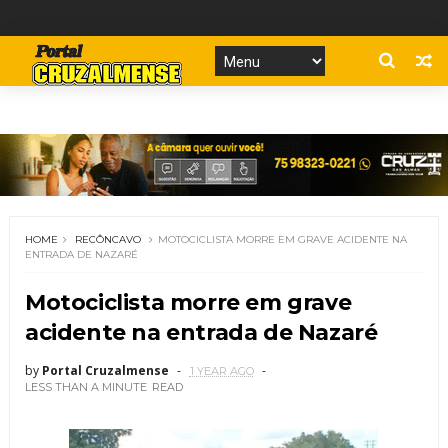
HOME
RECÔNCAVO
MOTOCICLISTA MORRE EM GRAVE ACIDENTE NA
ENTRADA DE NAZARÉ
Motociclista morre em grave
acidente na entrada de Nazaré
by
Portal Cruzalmense
1 YEAR AGO
LESS THAN A MINUTE
READ