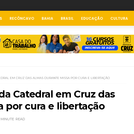
S
RECÔNCAVO
BAHIA
BRASIL
EDUCAÇÃO
CULTURA
EDRAL EM CRUZ DAS ALMAS DURANTE MISSA POR CURA E LIBERTAÇÃO
 da Catedral em Cruz das
 por cura e libertação
 MINUTE
READ