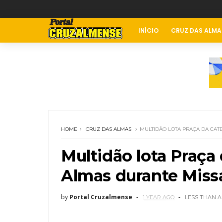
INÍCIO
CRUZ DAS ALMA
HOME
CRUZ DAS ALMAS
MULTIDÃO LOTA PRAÇA DA CAT
Multidão lota Praça
Almas durante Missa
by
Portal Cruzalmense
1 YEAR AGO
LESS THAN A