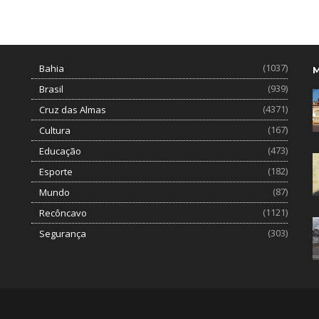
(1037)
Bahia
(939)
Brasil
(4371)
Cruz das Almas
(167)
Cultura
(473)
Educação
(182)
Esporte
(87)
Mundo
(1121)
Recôncavo
(303)
Segurança