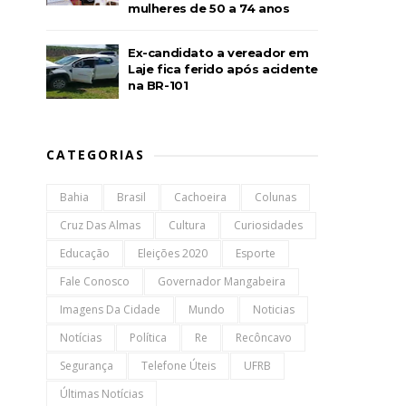
mulheres de 50 a 74 anos
Ex-candidato a vereador em
Laje fica ferido após acidente
na BR-101
CATEGORIAS
Bahia
Brasil
Cachoeira
Colunas
Cruz Das Almas
Cultura
Curiosidades
Educação
Eleições 2020
Esporte
Fale Conosco
Governador Mangabeira
Imagens Da Cidade
Mundo
Noticias
Notícias
Política
Re
Recôncavo
Segurança
Telefone Úteis
UFRB
Últimas Notícias