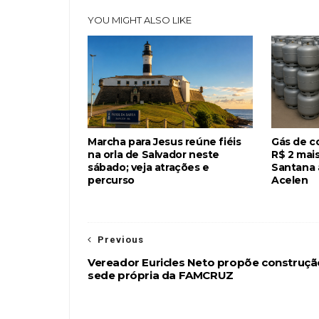
YOU MIGHT ALSO LIKE
Marcha para Jesus reúne fiéis
Gás de c
na orla de Salvador neste
R$ 2 mais
sábado; veja atrações e
Santana 
percurso
Acelen
Previous
Vereador Euricles Neto propõe construçã
sede própria da FAMCRUZ