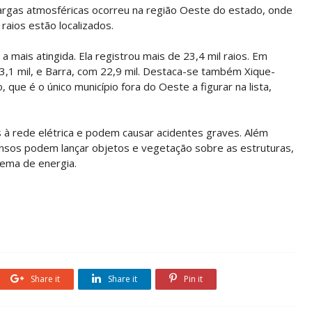
scargas atmosféricas ocorreu na região Oeste do estado, onde
aios estão localizados.
 mais atingida. Ela registrou mais de 23,4 mil raios. Em
3,1 mil, e Barra, com 22,9 mil. Destaca-se também Xique-
 que é o único município fora do Oeste a figurar na lista,
 à rede elétrica e podem causar acidentes graves. Além
nsos podem lançar objetos e vegetação sobre as estruturas,
tema de energia.
Share it
Share it
Pin it