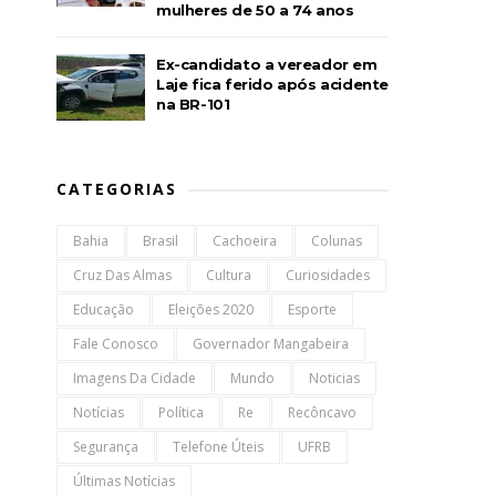
mulheres de 50 a 74 anos
Ex-candidato a vereador em
Laje fica ferido após acidente
na BR-101
CATEGORIAS
Bahia
Brasil
Cachoeira
Colunas
Cruz Das Almas
Cultura
Curiosidades
Educação
Eleições 2020
Esporte
Fale Conosco
Governador Mangabeira
Imagens Da Cidade
Mundo
Noticias
Notícias
Política
Re
Recôncavo
Segurança
Telefone Úteis
UFRB
Últimas Notícias