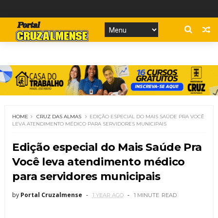
HOME
CRUZ DAS ALMAS
EDIÇÃO ESPECIAL DO MAIS SAÚDE PRA VOCÊ
LEVA ATENDIMENTO MÉDICO PARA SERVIDORES MUNICIPAIS
Edição especial do Mais Saúde Pra
Você leva atendimento médico
para servidores municipais
by
Portal Cruzalmense
1 YEAR AGO
1 MINUTE
READ