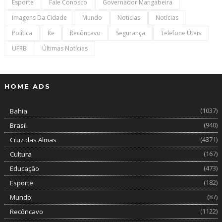
Esporte
Fale Conosco
Governador Mangabeira
Imagens Da Cidade
Mundo
Noticias
Notícias
Política
Re
Recôncavo
Segurança
Telefone Úteis
UFRB
Últimas Notícias
HOME ADS
(1037)
Bahia
(940)
Brasil
(4371)
Cruz das Almas
(167)
Cultura
(473)
Educação
(182)
Esporte
(87)
Mundo
(1122)
Recôncavo