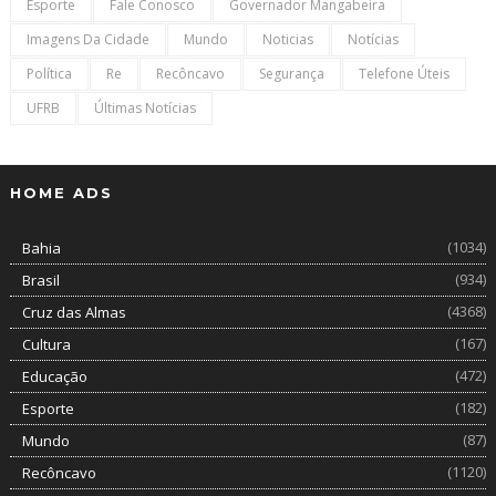
Esporte
Fale Conosco
Governador Mangabeira
Imagens Da Cidade
Mundo
Noticias
Notícias
Política
Re
Recôncavo
Segurança
Telefone Úteis
UFRB
Últimas Notícias
HOME ADS
(1034)
Bahia
(934)
Brasil
(4368)
Cruz das Almas
(167)
Cultura
(472)
Educação
(182)
Esporte
(87)
Mundo
(1120)
Recôncavo