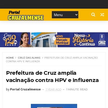
HOME
CRUZ DAS ALMAS
PREFEITURA DE CRUZ AMPLIA VACINAÇÃO
CONTRA HPV E INFLUENZA
Prefeitura de Cruz amplia
vacinação contra HPV e Influenza
by
Portal Cruzalmense
1 YEAR AGO
1 MINUTE
READ