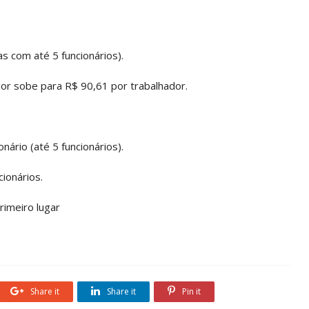
 com até 5 funcionários).
or sobe para R$ 90,61 por trabalhador.
ário (até 5 funcionários).
ionários.
rimeiro lugar
Share it
Share it
Pin it