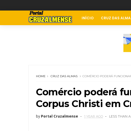
INÍCIO
CRUZ DAS ALMA
HOME
CRUZ DAS ALMAS
COMÉRCIO PODERÁ FUNCIONAR 
Comércio poderá fu
Corpus Christi em C
by
Portal Cruzalmense
1 YEAR AGO
LESS THAN A