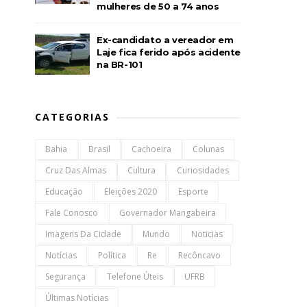
mulheres de 50 a 74 anos
Ex-candidato a vereador em
Laje fica ferido após acidente
na BR-101
CATEGORIAS
Bahia
Brasil
Cachoeira
Colunas
Cruz Das Almas
Cultura
Curiosidades
Educação
Eleições 2020
Esporte
Fale Conosco
Governador Mangabeira
Imagens Da Cidade
Mundo
Noticias
Notícias
Política
Re
Recôncavo
Segurança
Telefone Úteis
UFRB
Últimas Notícias