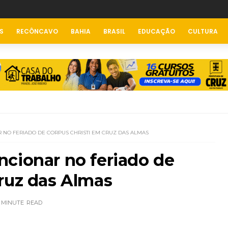
S
RECÔNCAVO
BAHIA
BRASIL
EDUCAÇÃO
CULTURA
NO FERIADO DE CORPUS CHRISTI EM CRUZ DAS ALMAS
ncionar no feriado de
ruz das Almas
 MINUTE
READ