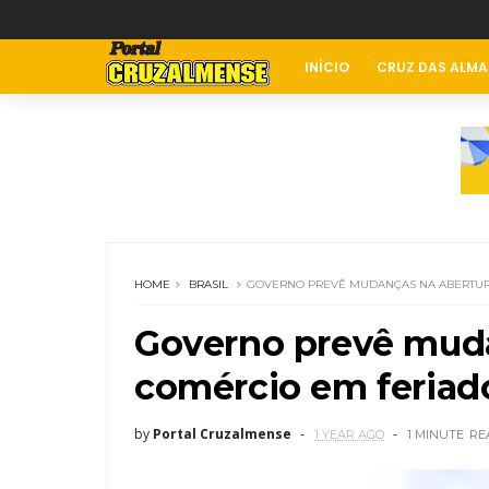
INÍCIO
CRUZ DAS ALMA
HOME
BRASIL
GOVERNO PREVÊ MUDANÇAS NA ABERTUR
Governo prevê muda
comércio em feriad
by
Portal Cruzalmense
1 YEAR AGO
1 MINUTE
RE