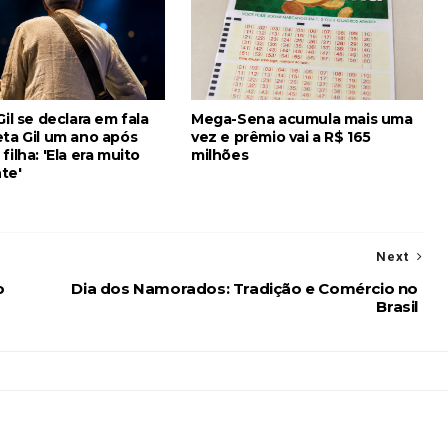
Gil se declara em fala
Mega-Sena acumula mais uma
eta Gil um ano após
vez e prêmio vai a R$ 165
filha: 'Ela era muito
milhões
te'
Next
o
Dia dos Namorados: Tradição e Comércio no
Brasil