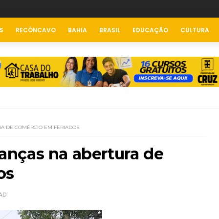
S
RECÔNCAVO
BAHIA
BRASIL
EDUCAÇÃO
CULTURA
A DE COMÉRCIO EM FERIADOS
nças na abertura de
os
AD