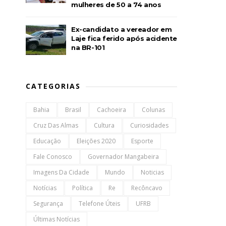
mulheres de 50 a 74 anos
Ex-candidato a vereador em
Laje fica ferido após acidente
na BR-101
CATEGORIAS
Bahia
Brasil
Cachoeira
Colunas
Cruz Das Almas
Cultura
Curiosidades
Educação
Eleições 2020
Esporte
Fale Conosco
Governador Mangabeira
Imagens Da Cidade
Mundo
Noticias
Notícias
Política
Re
Recôncavo
Segurança
Telefone Úteis
UFRB
Últimas Notícias