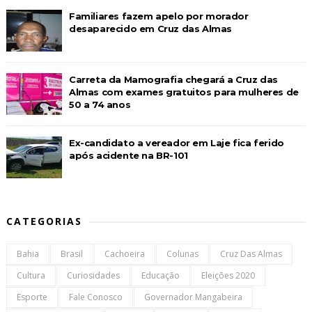
Familiares fazem apelo por morador
desaparecido em Cruz das Almas
Carreta da Mamografia chegará a Cruz das
Almas com exames gratuitos para mulheres de
50 a 74 anos
Ex-candidato a vereador em Laje fica ferido
após acidente na BR-101
CATEGORIAS
Bahia
Brasil
Cachoeira
Colunas
Cruz Das Almas
Cultura
Curiosidades
Educação
Eleições 2020
Esporte
Fale Conosco
Governador Mangabeira