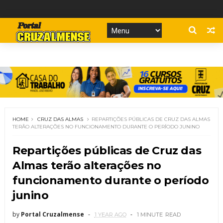
HOME
CRUZ DAS ALMAS
REPARTIÇÕES PÚBLICAS DE CRUZ DAS ALMAS
TERÃO ALTERAÇÕES NO FUNCIONAMENTO DURANTE O PERÍODO JUNINO
Repartições públicas de Cruz das
Almas terão alterações no
funcionamento durante o período
junino
by
Portal Cruzalmense
1 YEAR AGO
1 MINUTE
READ