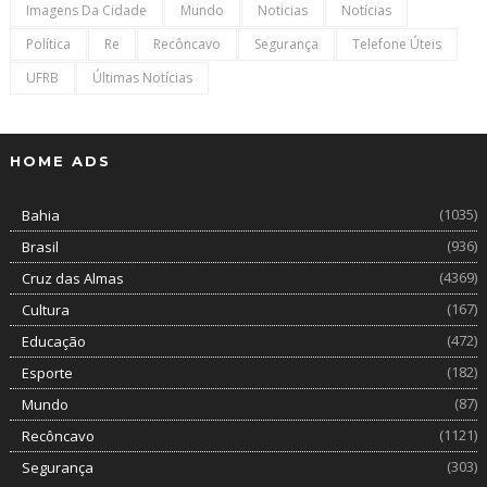
Imagens Da Cidade
Mundo
Noticias
Notícias
Política
Re
Recôncavo
Segurança
Telefone Úteis
UFRB
Últimas Notícias
HOME ADS
(1035)
Bahia
(936)
Brasil
(4369)
Cruz das Almas
(167)
Cultura
(472)
Educação
(182)
Esporte
(87)
Mundo
(1121)
Recôncavo
(303)
Segurança