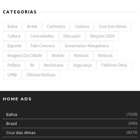
CATEGORIAS
Bahia
Brasil
Cachoeira
Colunas
Cruz Das Almas
Cultura
Curiosidades
Educação
Eleições 2020
Esporte
Fale Conosco
Governador Mangabeira
Imagens Da Cidade
Mundo
Noticias
Notícias
Política
Re
Recôncavo
Segurança
Telefone Úteis
UFRB
Últimas Notícias
HOME ADS
(1038)
Bahia
(940)
Brasil
(4373)
Cruz das Almas