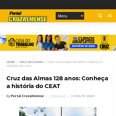
HOME
CRUZ DAS ALMAS
CRUZ DAS ALMAS 128 ANOS: CONHEÇA A
HISTÓRIA DO CEAT
Cruz das Almas 128 anos: Conheça
a história do CEAT
by
Portal Cruzalmense
1 YEAR AGO
2 MINUTE
READ