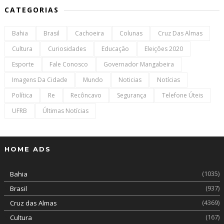
CATEGORIAS
Bahia
Brasil
Cachoeira
Colunas
Cruz Das Almas
Cultura
Curiosidades
Educação
Eleições 2020
Esporte
Fale Conosco
Governador Mangabeira
Imagens Da Cidade
Mundo
Noticias
Notícias
Política
Re
Recôncavo
Segurança
Telefone Úteis
UFRB
Últimas Notícias
HOME ADS
(1035)
Bahia
(937)
Brasil
(4369)
Cruz das Almas
(167)
Cultura