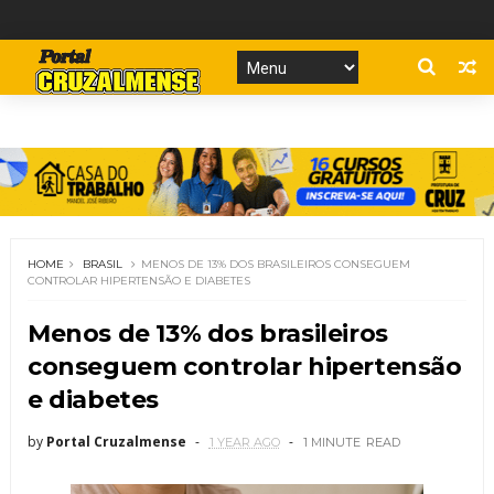
HOME
BRASIL
MENOS DE 13% DOS BRASILEIROS CONSEGUEM
CONTROLAR HIPERTENSÃO E DIABETES
Menos de 13% dos brasileiros
conseguem controlar hipertensão
e diabetes
by
Portal Cruzalmense
1 YEAR AGO
1 MINUTE
READ