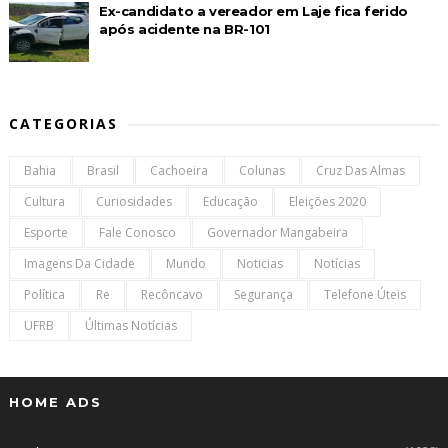
Ex-candidato a vereador em Laje fica ferido
após acidente na BR-101
CATEGORIAS
Bahia
Brasil
Cachoeira
Colunas
Cruz Das Almas
Cultura
Curiosidades
Educação
Eleições 2020
Esporte
Fale Conosco
Governador Mangabeira
Imagens Da Cidade
Mundo
Noticias
Notícias
Política
Re
Recôncavo
Segurança
Telefone Úteis
UFRB
Últimas Notícias
HOME ADS