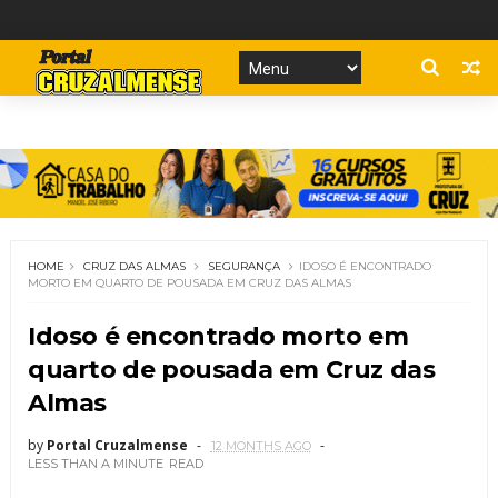
HOME
CRUZ DAS ALMAS
SEGURANÇA
IDOSO É ENCONTRADO
MORTO EM QUARTO DE POUSADA EM CRUZ DAS ALMAS
Idoso é encontrado morto em
quarto de pousada em Cruz das
Almas
by
Portal Cruzalmense
12 MONTHS AGO
LESS THAN A MINUTE
READ