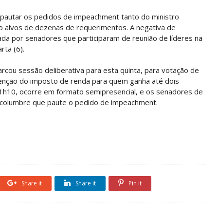
 pautar os pedidos de impeachment tanto do ministro
 alvos de dezenas de requerimentos. A negativa de
da por senadores que participaram de reunião de líderes na
rta (6).
rcou sessão deliberativa para esta quinta, para votação de
senção do imposto de renda para quem ganha até dois
 11h10, ocorre em formato semipresencial, e os senadores de
lcolumbre que paute o pedido de impeachment.
Share it
Share it
Pin it