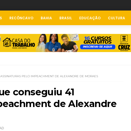
S
RECÔNCAVO
BAHIA
BRASIL
EDUCAÇÃO
CULTURA
1 ASSINATURAS PELO IMPEACHMENT DE ALEXANDRE DE MORAES
ue conseguiu 41
mpeachment de Alexandre
AD