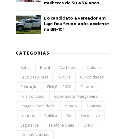
mulheres de 50 a 74 anos
Ex-candidato a vereador em
Laje fica ferido após acidente
na BR-101
CATEGORIAS
Bahia
Brasil
Cachoeira
Colunas
Cruz Das Almas
Cultura
Curiosidades
Educação
Eleições 2020
Esporte
Fale Conosco
Governador Mangabeira
Imagens Da Cidade
Mundo
Noticias
Notícias
Política
Re
Recôncavo
Segurança
Telefone Úteis
UFRB
Últimas Notícias