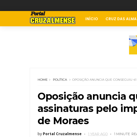
INÍCIO
CRUZ DAS ALMA
HOME
POLÍTICA
OPOSIÇÃO ANUNCIA QUE CONSEGUIU 4
Oposição anuncia q
assinaturas pelo i
de Moraes
by
Portal Cruzalmense
1 YEAR AGO
1 MINUTE
RE