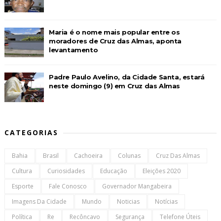
Maria é o nome mais popular entre os
moradores de Cruz das Almas, aponta
levantamento
Padre Paulo Avelino, da Cidade Santa, estará
neste domingo (9) em Cruz das Almas
CATEGORIAS
Bahia
Brasil
Cachoeira
Colunas
Cruz Das Almas
Cultura
Curiosidades
Educação
Eleições 2020
Esporte
Fale Conosco
Governador Mangabeira
Imagens Da Cidade
Mundo
Noticias
Notícias
Política
Re
Recôncavo
Segurança
Telefone Úteis