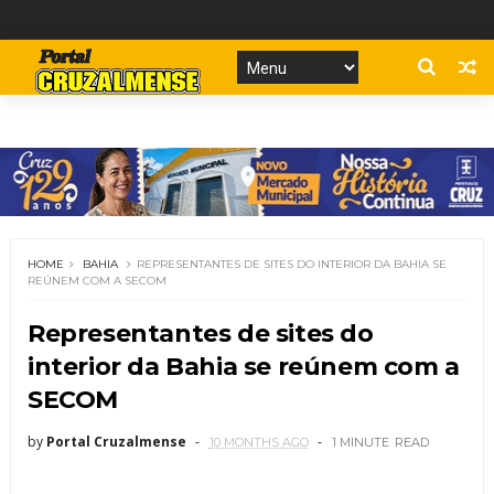
HOME
BAHIA
REPRESENTANTES DE SITES DO INTERIOR DA BAHIA SE
REÚNEM COM A SECOM
Representantes de sites do
interior da Bahia se reúnem com a
SECOM
by
Portal Cruzalmense
10 MONTHS AGO
1 MINUTE
READ