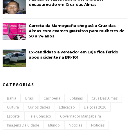
desaparecido em Cruz das Almas
Carreta da Mamografia chegará a Cruz das
Almas com exames gratuitos para mulheres de
50 a 74 anos
Ex-candidato a vereador em Laje fica ferido
após acidente na BR-101
CATEGORIAS
Bahia
Brasil
Cachoeira
Colunas
Cruz Das Almas
Cultura
Curiosidades
Educação
Eleições 2020
Esporte
Fale Conosco
Governador Mangabeira
Imagens Da Cidade
Mundo
Noticias
Notícias