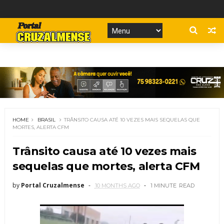
HOME
BRASIL
TRÂNSITO CAUSA ATÉ 10 VEZES MAIS SEQUELAS QUE
MORTES, ALERTA CFM
Trânsito causa até 10 vezes mais
sequelas que mortes, alerta CFM
by
Portal Cruzalmense
10 MONTHS AGO
1 MINUTE
READ