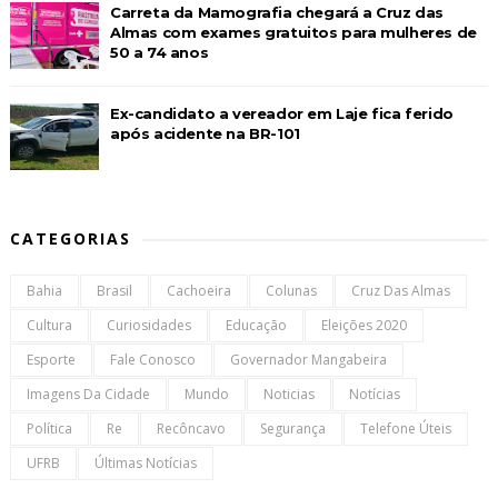
Carreta da Mamografia chegará a Cruz das
Almas com exames gratuitos para mulheres de
50 a 74 anos
Ex-candidato a vereador em Laje fica ferido
após acidente na BR-101
CATEGORIAS
Bahia
Brasil
Cachoeira
Colunas
Cruz Das Almas
Cultura
Curiosidades
Educação
Eleições 2020
Esporte
Fale Conosco
Governador Mangabeira
Imagens Da Cidade
Mundo
Noticias
Notícias
Política
Re
Recôncavo
Segurança
Telefone Úteis
UFRB
Últimas Notícias