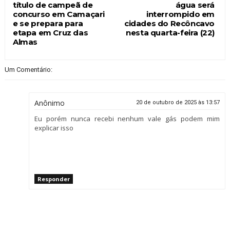
título de campeã de
água será
concurso em Camaçari
interrompido em
e se prepara para
cidades do Recôncavo
etapa em Cruz das
nesta quarta-feira (22)
Almas
Um Comentário:
Anônimo
20 de outubro de 2025 às 13:57
Eu porém nunca recebi nenhum vale gás podem mim
explicar isso
Responder