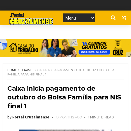
HOME
BRASIL
CAIXA INICIA PAGAMENTO DE OUTUBRO DO BOLSA
FAMÍLIA PARA NIS FINAL 1
Caixa inicia pagamento de
outubro do Bolsa Família para NIS
final 1
by
Portal Cruzalmense
10 MONTHS AGO
1 MINUTE
READ