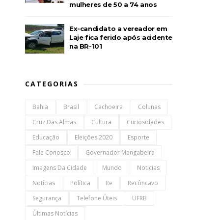
mulheres de 50 a 74 anos
Ex-candidato a vereador em
Laje fica ferido após acidente
na BR-101
CATEGORIAS
Bahia
Brasil
Cachoeira
Colunas
Cruz Das Almas
Cultura
Curiosidades
Educação
Eleições 2020
Esporte
Fale Conosco
Governador Mangabeira
Imagens Da Cidade
Mundo
Noticias
Notícias
Política
Re
Recôncavo
Segurança
Telefone Úteis
UFRB
Últimas Notícias