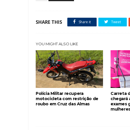
SHARE THIS
Share it
Tweet
YOU MIGHT ALSO LIKE
Polícia Militar recupera
Carreta 
motocicleta com restrição de
chegará 
roubo em Cruz das Almas
exames g
mulheres