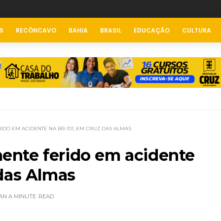
S
RECÔNCAVO
BAHIA
BRASIL
EDUCAÇÃO
CULTURA
DO EM ACIDENTE NA BR-101, EM CRUZ DAS ALMAS
nte ferido em acidente
das Almas
AN A MINUTE
READ