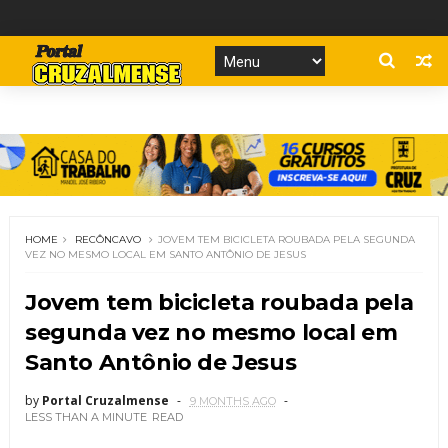
HOME
RECÔNCAVO
JOVEM TEM BICICLETA ROUBADA PELA SEGUNDA
VEZ NO MESMO LOCAL EM SANTO ANTÔNIO DE JESUS
Jovem tem bicicleta roubada pela
segunda vez no mesmo local em
Santo Antônio de Jesus
by
Portal Cruzalmense
9 MONTHS AGO
LESS THAN A MINUTE
READ