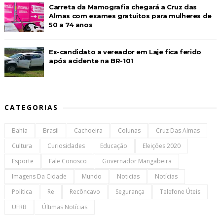
Carreta da Mamografia chegará a Cruz das
Almas com exames gratuitos para mulheres de
50 a 74 anos
Ex-candidato a vereador em Laje fica ferido
após acidente na BR-101
CATEGORIAS
Bahia
Brasil
Cachoeira
Colunas
Cruz Das Almas
Cultura
Curiosidades
Educação
Eleições 2020
Esporte
Fale Conosco
Governador Mangabeira
Imagens Da Cidade
Mundo
Noticias
Notícias
Política
Re
Recôncavo
Segurança
Telefone Úteis
UFRB
Últimas Notícias