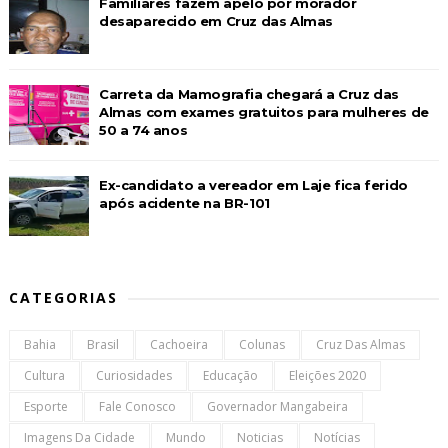
Familiares fazem apelo por morador
desaparecido em Cruz das Almas
Carreta da Mamografia chegará a Cruz das
Almas com exames gratuitos para mulheres de
50 a 74 anos
Ex-candidato a vereador em Laje fica ferido
após acidente na BR-101
CATEGORIAS
Bahia
Brasil
Cachoeira
Colunas
Cruz Das Almas
Cultura
Curiosidades
Educação
Eleições 2020
Esporte
Fale Conosco
Governador Mangabeira
Imagens Da Cidade
Mundo
Noticias
Notícias