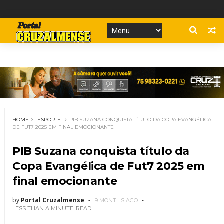
HOME
ESPORTE
PIB SUZANA CONQUISTA TÍTULO DA COPA EVANGÉLICA
DE FUT7 2025 EM FINAL EMOCIONANTE
PIB Suzana conquista título da
Copa Evangélica de Fut7 2025 em
final emocionante
by
Portal Cruzalmense
9 MONTHS AGO
LESS THAN A MINUTE
READ