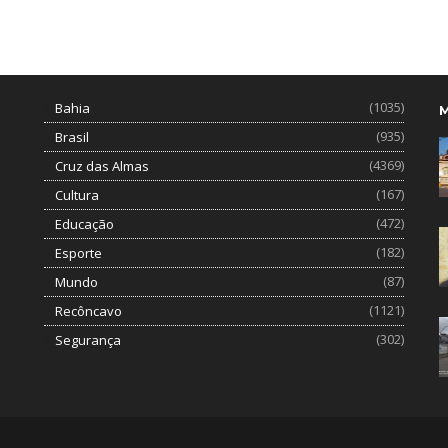
(1035)
Bahia
(935)
Brasil
(4369)
Cruz das Almas
(167)
Cultura
(472)
Educação
(182)
Esporte
(87)
Mundo
(1121)
Recôncavo
(302)
Segurança