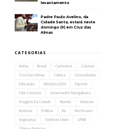
levantamento
Padre Paulo Avelino, da
Cidade Santa, estará neste
domingo (9) em Cruz das
Almas
CATEGORIAS
Bahia
Brasil
Cachoeira
Colunas
Cruz Das Almas
Cultura
Curiosidades
Educação
Eleições 2020
Esporte
Fale Conosco
Governador Mangabeira
Imagens Da Cidade
Mundo
Noticias
Notícias
Política
Re
Recôncavo
Segurança
Telefone Úteis
UFRB
Últimas Notícias