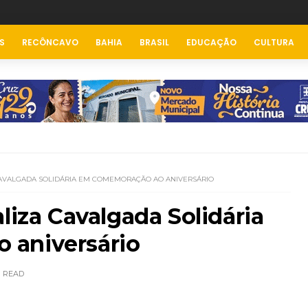
S
RECÔNCAVO
BAHIA
BRASIL
EDUCAÇÃO
CULTURA
CAVALGADA SOLIDÁRIA EM COMEMORAÇÃO AO ANIVERSÁRIO
liza Cavalgada Solidária
 aniversário
READ