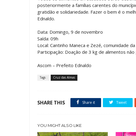
posteriormente a famílias carentes do municíp
gratidão e solidariedade. Fazer o bem é o mel
Ednaldo.
Data: Domingo, 9 de novembro
Saída: 09h
Local: Cantinho Maneca e Zezé, comunidade da
Participação: Doação de 3 kg de alimentos não 
Ascom – Prefeito Ednaldo
Tags :
Cruz das Almas
SHARE THIS
Share it
Tweet
YOU MIGHT ALSO LIKE