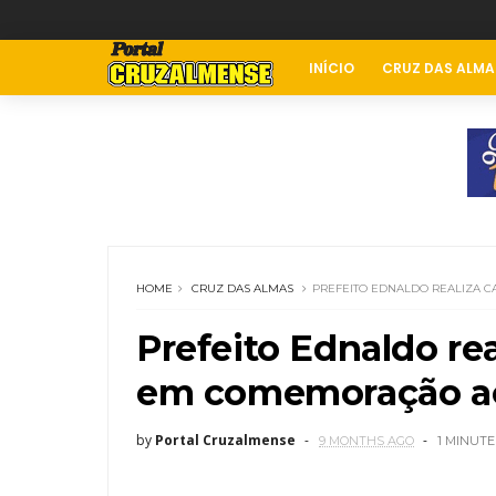
INÍCIO
CRUZ DAS ALMA
HOME
CRUZ DAS ALMAS
PREFEITO EDNALDO REALIZA 
Prefeito Ednaldo rea
em comemoração ao
by
Portal Cruzalmense
9 MONTHS AGO
1 MINUTE