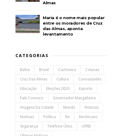
Almas
Maria é o nome mais popular
entre os moradores de Cruz
das Almas, aponta
levantamento
CATEGORIAS
Bahia
Brasil
Cachoeira
Colunas
Cruz Das Almas
Cultura
Curiosidades
Educação
Eleições 2020
Esporte
Fale Conosco
Governador Mangabeira
Imagens Da Cidade
Mundo
Noticias
Notícias
Política
Re
Recôncavo
Segurança
Telefone Úteis
UFRB
Últimas Notícias