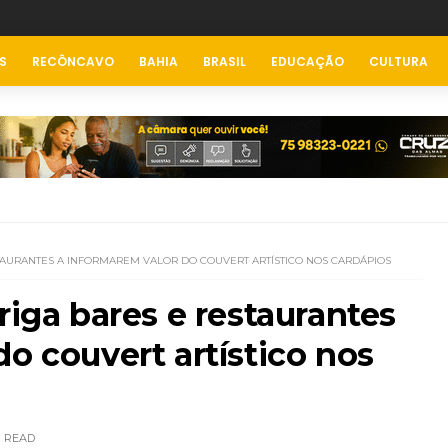
S
RECÔNCAVO
BAHIA
BRASIL
EDUCAÇÃO
CULTURA
TAURANTES A INFORMAREM VALOR DO COUVERT ARTÍSTICO NOS CARDÁPIOS
riga bares e restaurantes
do couvert artístico nos
READ