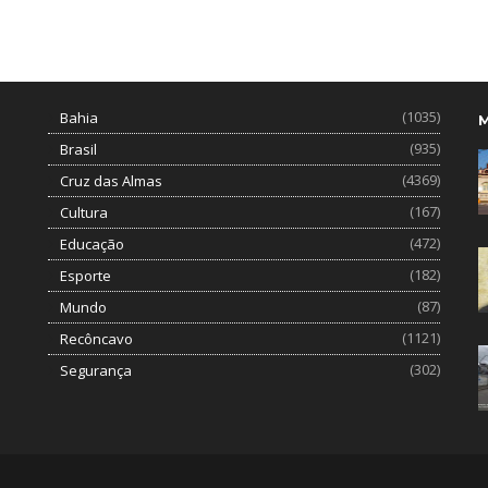
(1035)
Bahia
(935)
Brasil
(4369)
Cruz das Almas
(167)
Cultura
(472)
Educação
(182)
Esporte
(87)
Mundo
(1121)
Recôncavo
(302)
Segurança