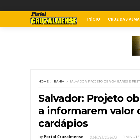
INÍCIO
CRUZ DAS ALMA
HOME
BAHIA
SALVADOR: PROJETO OBRIGA BARES E RES
Salvador: Projeto ob
a informarem valor 
cardápios
by
Portal Cruzalmense
8 MONTHS AGO
1 MINUTE