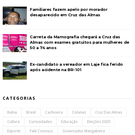
Familiares fazem apelo por morador
desaparecido em Cruz das Almas
Carreta da Mamografia chegará a Cruz das
Almas com exames gratuitos para mulheres de
50 a 74 anos
Ex-candidato a vereador em Laje fica ferido
após acidente na BR-101
CATEGORIAS
Bahia
Brasil
Cachoeira
Colunas
Cruz Das Almas
Cultura
Curiosidades
Educação
Eleições 2020
Esporte
Fale Conosco
Governador Mangabeira