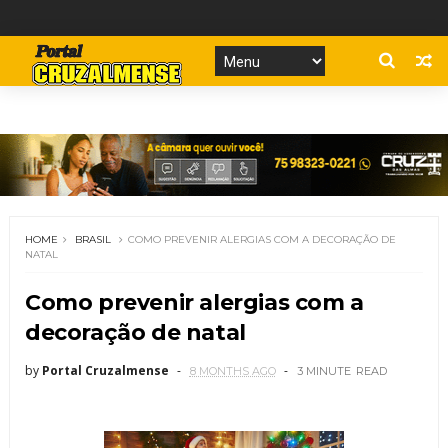
HOME
BRASIL
COMO PREVENIR ALERGIAS COM A DECORAÇÃO DE
NATAL
Como prevenir alergias com a
decoração de natal
by
Portal Cruzalmense
8 MONTHS AGO
3 MINUTE
READ