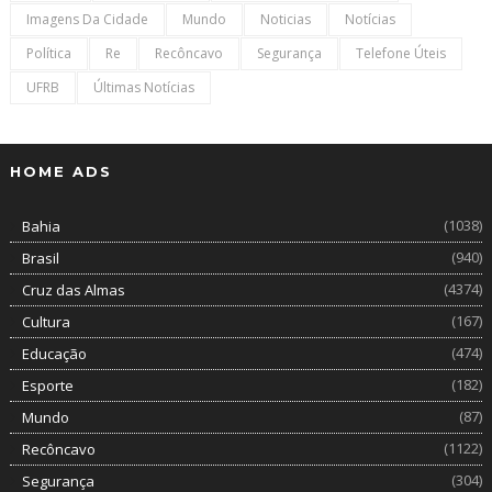
Imagens Da Cidade
Mundo
Noticias
Notícias
Política
Re
Recôncavo
Segurança
Telefone Úteis
UFRB
Últimas Notícias
HOME ADS
(1038)
Bahia
(940)
Brasil
(4374)
Cruz das Almas
(167)
Cultura
(474)
Educação
(182)
Esporte
(87)
Mundo
(1122)
Recôncavo
(304)
Segurança