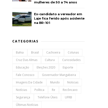
mulheres de 50 a 74 anos
Ex-candidato a vereador em
Laje fica ferido após acidente
na BR-101
CATEGORIAS
Bahia
Brasil
Cachoeira
Colunas
Cruz Das Almas
Cultura
Curiosidades
Educação
Eleições 2020
Esporte
Fale Conosco
Governador Mangabeira
Imagens Da Cidade
Mundo
Noticias
Notícias
Política
Re
Recôncavo
Segurança
Telefone Úteis
UFRB
Últimas Notícias