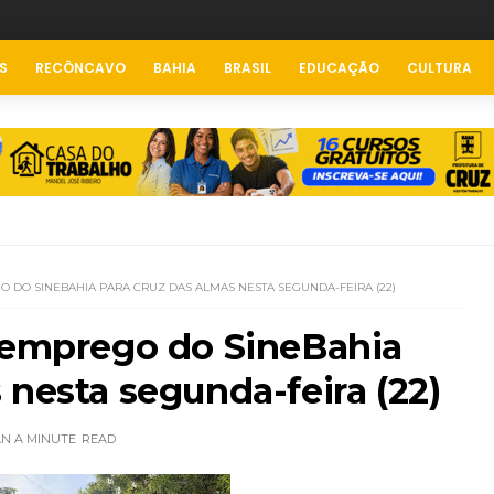
S
RECÔNCAVO
BAHIA
BRASIL
EDUCAÇÃO
CULTURA
O DO SINEBAHIA PARA CRUZ DAS ALMAS NESTA SEGUNDA-FEIRA (22)
e emprego do SineBahia
 nesta segunda-feira (22)
AN A MINUTE
READ