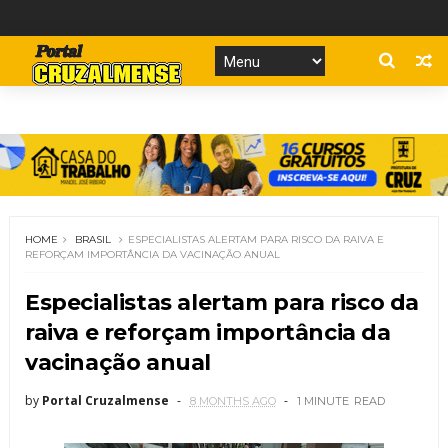
HOME
BRASIL
ESPECIALISTAS ALERTAM PARA RISCO DA RAIVA E
REFORÇAM IMPORTÂNCIA DA VACINAÇÃO ANUAL
Especialistas alertam para risco da
raiva e reforçam importância da
vacinação anual
by
Portal Cruzalmense
8 MONTHS AGO
1 MINUTE
READ