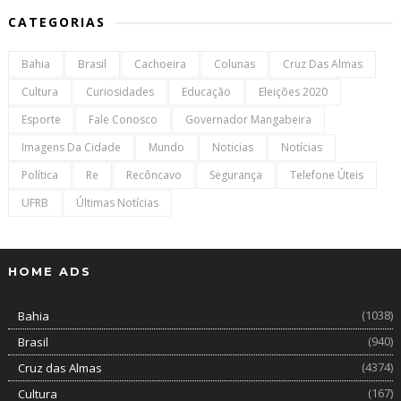
CATEGORIAS
Bahia
Brasil
Cachoeira
Colunas
Cruz Das Almas
Cultura
Curiosidades
Educação
Eleições 2020
Esporte
Fale Conosco
Governador Mangabeira
Imagens Da Cidade
Mundo
Noticias
Notícias
Política
Re
Recôncavo
Segurança
Telefone Úteis
UFRB
Últimas Notícias
HOME ADS
(1038)
Bahia
(940)
Brasil
(4374)
Cruz das Almas
(167)
Cultura