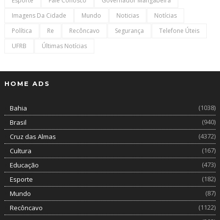
Esporte
Fale Conosco
Governador Mangabeira
Imagens Da Cidade
Mundo
Noticias
Notícias
Política
Re
Recôncavo
Segurança
Telefone Úteis
UFRB
Últimas Notícias
HOME ADS
(1038)
Bahia
(940)
Brasil
(4372)
Cruz das Almas
(167)
Cultura
(473)
Educação
(182)
Esporte
(87)
Mundo
(1122)
Recôncavo