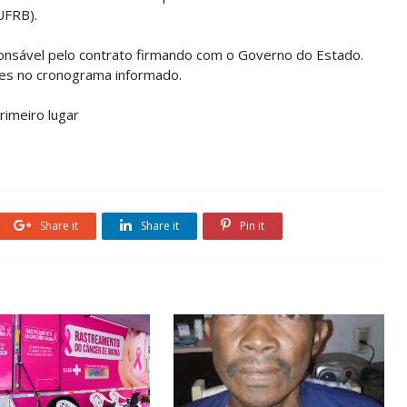
UFRB).
onsável pelo contrato firmando com o Governo do Estado.
ões no cronograma informado.
rimeiro lugar
Share it
Share it
Pin it