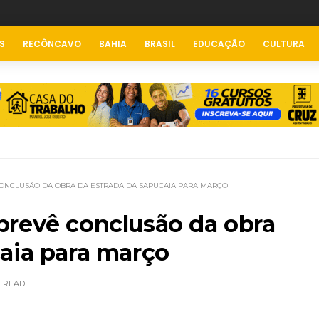
S
RECÔNCAVO
BAHIA
BRASIL
EDUCAÇÃO
CULTURA
ONCLUSÃO DA OBRA DA ESTRADA DA SAPUCAIA PARA MARÇO
prevê conclusão da obra
aia para março
READ