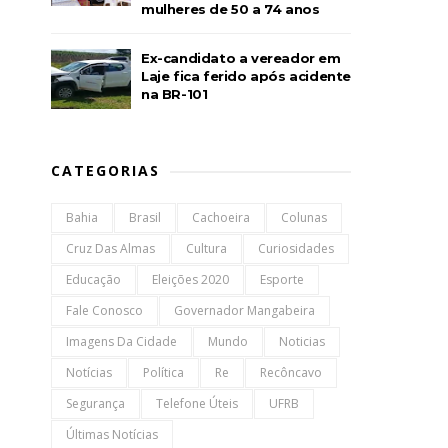
mulheres de 50 a 74 anos
Ex-candidato a vereador em
Laje fica ferido após acidente
na BR-101
CATEGORIAS
Bahia
Brasil
Cachoeira
Colunas
Cruz Das Almas
Cultura
Curiosidades
Educação
Eleições 2020
Esporte
Fale Conosco
Governador Mangabeira
Imagens Da Cidade
Mundo
Noticias
Notícias
Política
Re
Recôncavo
Segurança
Telefone Úteis
UFRB
Últimas Notícias