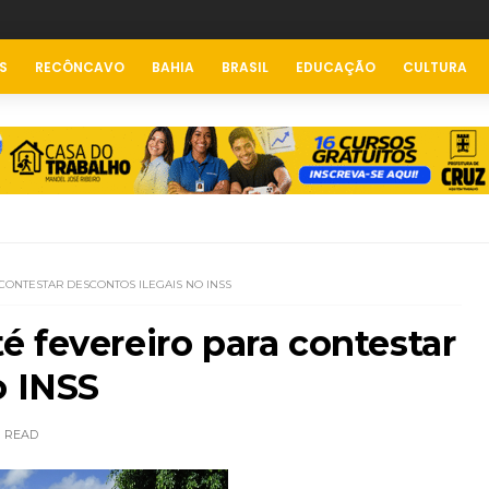
S
RECÔNCAVO
BAHIA
BRASIL
EDUCAÇÃO
CULTURA
CONTESTAR DESCONTOS ILEGAIS NO INSS
 fevereiro para contestar
o INSS
READ