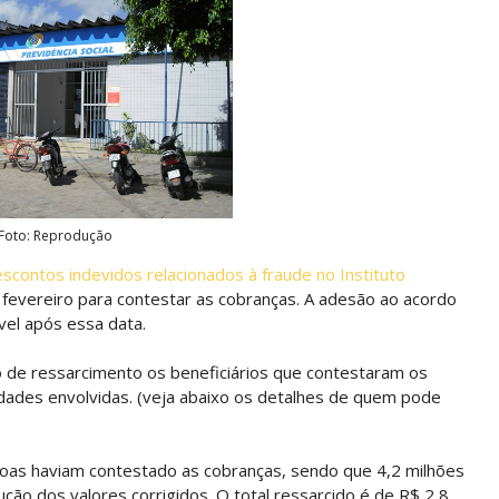
Foto: Reprodução
scontos indevidos relacionados à fraude no Instituto
fevereiro para contestar as cobranças. A adesão ao acordo
vel após essa data.
o de ressarcimento os beneficiários que contestaram os
ades envolvidas. (veja abaixo os detalhes de quem pode
ssoas haviam contestado as cobranças, sendo que 4,2 milhões
ção dos valores corrigidos. O total ressarcido é de R$ 2,8