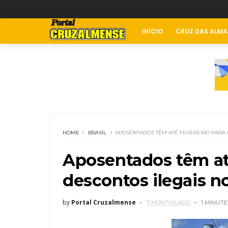
INÍCIO
CRUZ DAS ALMA
HOME
BRASIL
APOSENTADOS TÊM ATÉ FEVEREIRO PARA 
Aposentados têm até
descontos ilegais n
by
Portal Cruzalmense
7 MONTHS AGO
1 MINUTE