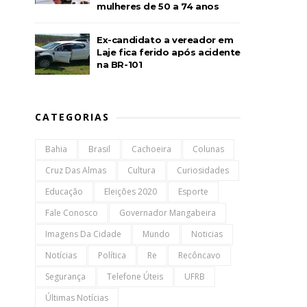
mulheres de 50 a 74 anos
Ex-candidato a vereador em
Laje fica ferido após acidente
na BR-101
CATEGORIAS
Bahia
Brasil
Cachoeira
Colunas
Cruz Das Almas
Cultura
Curiosidades
Educação
Eleições 2020
Esporte
Fale Conosco
Governador Mangabeira
Imagens Da Cidade
Mundo
Noticias
Notícias
Política
Re
Recôncavo
Segurança
Telefone Úteis
UFRB
Últimas Notícias