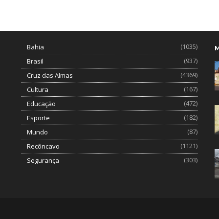
(1035)
Bahia
(937)
Brasil
(4369)
Cruz das Almas
(167)
Cultura
(472)
Educação
(182)
Esporte
(87)
Mundo
(1121)
Recôncavo
(303)
Segurança