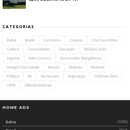
CATEGORIAS
Bahia
Brasil
Cachoeira
Colunas
Cruz Das Almas
Cultura
Curiosidades
Educação
Eleições 2020
Esporte
Fale Conosco
Governador Mangabeira
Imagens Da Cidade
Mundo
Noticias
Notícias
Política
Re
Recôncavo
Segurança
Telefone Úteis
UFRB
Últimas Notícias
HOME ADS
(1035)
Bahia