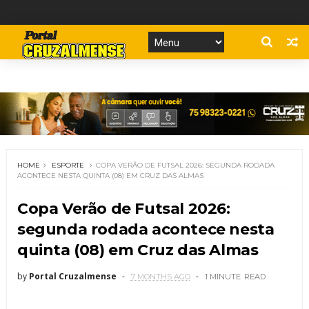
HOME
ESPORTE
COPA VERÃO DE FUTSAL 2026: SEGUNDA RODADA
ACONTECE NESTA QUINTA (08) EM CRUZ DAS ALMAS
Copa Verão de Futsal 2026:
segunda rodada acontece nesta
quinta (08) em Cruz das Almas
by
Portal Cruzalmense
7 MONTHS AGO
1 MINUTE
READ