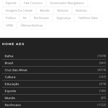
Esporte
Fale Conosco
Governador Mangabeira
Imagens Da Cidade
Mundo
Noticias
Notícias
Política
Re
Recôncavo
Segurança
Telefone Úteis
UFRB
Últimas Notícias
HOME ADS
(1039)
Bahia
(941)
Brasil
(4374)
Cruz das Almas
(167)
Cultura
(474)
Educação
(182)
Esporte
(87)
Mundo
(1122)
Recôncavo