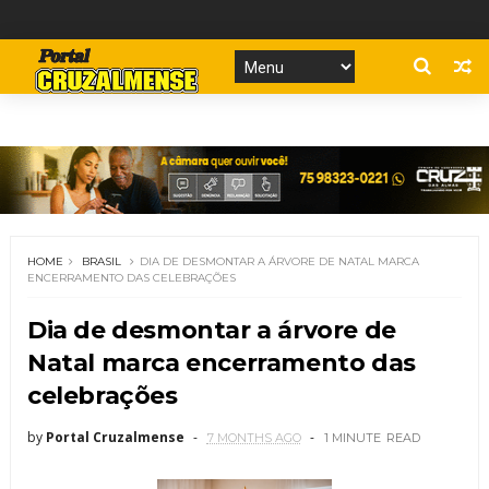
HOME
BRASIL
DIA DE DESMONTAR A ÁRVORE DE NATAL MARCA
ENCERRAMENTO DAS CELEBRAÇÕES
Dia de desmontar a árvore de
Natal marca encerramento das
celebrações
by
Portal Cruzalmense
7 MONTHS AGO
1 MINUTE
READ