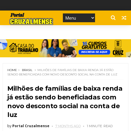
HOME
BRASIL
MILHÕES DE FAMÍLIAS DE BAIXA RENDA JÁ ESTÃO
SENDO BENEFICIADAS COM NOVO DESCONTO SOCIAL NA CONTA DE LUZ
Milhões de famílias de baixa renda
já estão sendo beneficiadas com
novo desconto social na conta de
luz
by
Portal Cruzalmense
7 MONTHS AGO
1 MINUTE
READ