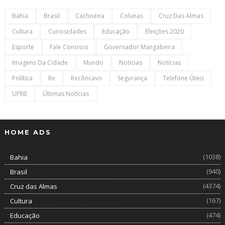
Bahia
Brasil
Cachoeira
Colunas
Cruz Das Almas
Cultura
Curiosidades
Educação
Eleições 2020
Esporte
Fale Conosco
Governador Mangabeira
Imagens Da Cidade
Mundo
Noticias
Notícias
Política
Re
Recôncavo
Segurança
Telefone Úteis
UFRB
Últimas Notícias
HOME ADS
(1038)
Bahia
(940)
Brasil
(4374)
Cruz das Almas
(167)
Cultura
(474)
Educação