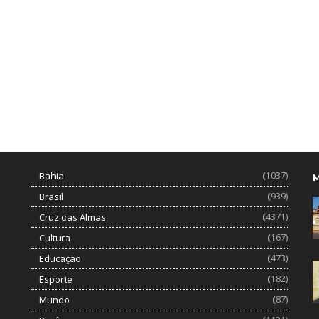
(1037)
Bahia
(939)
Brasil
(4371)
Cruz das Almas
(167)
Cultura
(473)
Educação
(182)
Esporte
(87)
Mundo