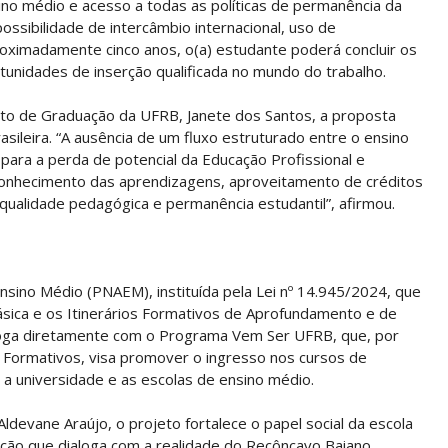
ino médio e acesso a todas as políticas de permanência da
ossibilidade de intercâmbio internacional, uso de
roximadamente cinco anos, o(a) estudante poderá concluir os
tunidades de inserção qualificada no mundo do trabalho.
nto de Graduação da UFRB, Janete dos Santos, a proposta
sileira. “A ausência de um fluxo estruturado entre o ensino
 para a perda de potencial da Educação Profissional e
econhecimento das aprendizagens, aproveitamento de créditos
o qualidade pedagógica e permanência estudantil”, afirmou.
e Ensino Médio (PNAEM), instituída pela Lei nº 14.945/2024, que
Básica e os Itinerários Formativos de Aprofundamento e de
loga diretamente com o Programa Vem Ser UFRB, que, por
ios Formativos, visa promover o ingresso nos cursos de
a universidade e as escolas de ensino médio.
devane Araújo, o projeto fortalece o papel social da escola
ação que dialoga com a realidade do Recôncavo Baiano,