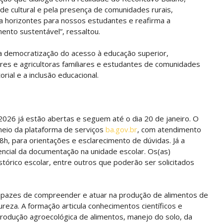
dade cultural e pela presença de comunidades rurais,
lia horizontes para nossos estudantes e reafirma a
nto sustentável”, ressaltou.
 a democratização do acesso à educação superior,
res e agricultoras familiares e estudantes de comunidades
orial e a inclusão educacional.
2026 já estão abertas e seguem até o dia 20 de janeiro. O
 meio da plataforma de serviços
ba.gov.br
, com atendimento
8h, para orientações e esclarecimento de dúvidas. Já a
encial da documentação na unidade escolar. Os(as)
tórico escolar, entre outros que poderão ser solicitados
capazes de compreender e atuar na produção de alimentos de
ureza. A formação articula conhecimentos científicos e
rodução agroecológica de alimentos, manejo do solo, da