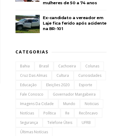
mulheres de 50 a 74 anos
Ex-candidato a vereador em
Laje fica ferido após acidente
na BR-101
CATEGORIAS
Bahia
Brasil
Cachoeira
Colunas
Cruz Das Almas
Cultura
Curiosidades
Educação
Eleições 2020
Esporte
Fale Conosco
Governador Mangabeira
Imagens Da Cidade
Mundo
Noticias
Notícias
Política
Re
Recôncavo
Segurança
Telefone Úteis
UFRB
Últimas Notícias