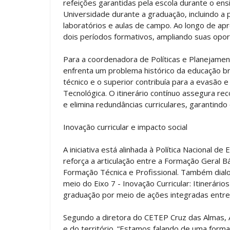
refeições garantidas pela escola durante o ens
Universidade durante a graduação, incluindo a p
laboratórios e aulas de campo. Ao longo de ap
dois períodos formativos, ampliando suas opor
Para a coordenadora de Políticas e Planejame
enfrenta um problema histórico da educação bra
técnico e o superior contribuía para a evasão e
Tecnológica. O itinerário contínuo assegura r
e elimina redundâncias curriculares, garantind
Inovação curricular e impacto social
A iniciativa está alinhada à Política Nacional d
reforça a articulação entre a Formação Geral 
Formação Técnica e Profissional. Também dia
meio do Eixo 7 - Inovação Curricular: Itinerár
graduação por meio de ações integradas entre 
Segundo a diretora do CETEP Cruz das Almas, Al
e do território. “Estamos falando de uma form