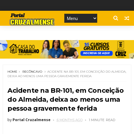
HOME
RECÔNCAVO
ACIDENTE NA BR-101, EM CONCEIÇÃO DO ALMEIDA,
DEIXA AO MENOS UMA PESSOA GRAVEMENTE FERIDA
Acidente na BR-101, em Conceição
do Almeida, deixa ao menos uma
pessoa gravemente ferida
by
Portal Cruzalmense
6 MONTHS AGO
1 MINUTE
READ