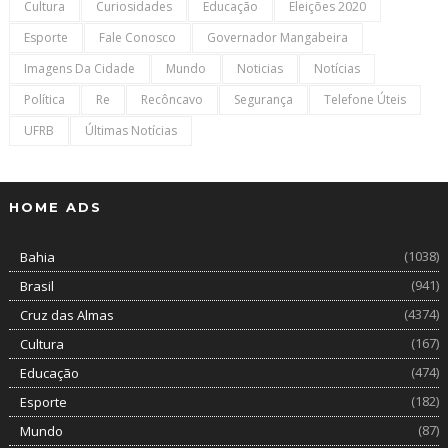
Cultura
Curiosidades
Educação
Eleições 2020
Esporte
Fale Conosco
Governador Mangabeira
Imagens Da Cidade
Mundo
Noticias
Notícias
Política
Re
Recôncavo
Segurança
Telefone Úteis
UFRB
Últimas Notícias
HOME ADS
(1038)
Bahia
(941)
Brasil
(4374)
Cruz das Almas
(167)
Cultura
(474)
Educação
(182)
Esporte
(87)
Mundo