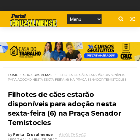
HOME
CRUZ DAS ALMAS
FILHOTES DE CÃES ESTARÃO DISPONÍVEIS
PARA ADOÇÃO NESTA SEXTA-FEIRA (6) NA PRAÇA SENADOR TEMÍSTOCLES
Filhotes de cães estarão
disponíveis para adoção nesta
sexta-feira (6) na Praça Senador
Temístocles
by
Portal Cruzalmense
6 MONTHS AGO
LESS THAN A MINUTE
READ