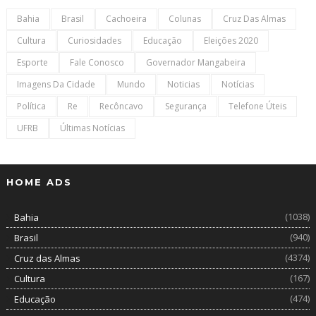
Bahia
Brasil
Cachoeira
Colunas
Cruz Das Almas
Cultura
Curiosidades
Educação
Eleições 2020
Esporte
Fale Conosco
Governador Mangabeira
Imagens Da Cidade
Mundo
Noticias
Notícias
Política
Re
Recôncavo
Segurança
Telefone Úteis
UFRB
Últimas Notícias
HOME ADS
(1038)
Bahia
(940)
Brasil
(4374)
Cruz das Almas
(167)
Cultura
(474)
Educação