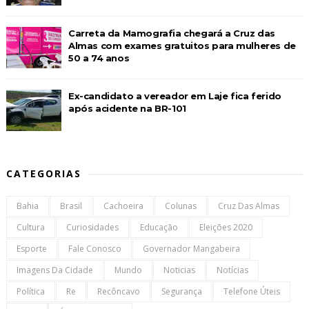
Carreta da Mamografia chegará a Cruz das
Almas com exames gratuitos para mulheres de
50 a 74 anos
Ex-candidato a vereador em Laje fica ferido
após acidente na BR-101
CATEGORIAS
Bahia
Brasil
Cachoeira
Colunas
Cruz Das Almas
Cultura
Curiosidades
Educação
Eleições 2020
Esporte
Fale Conosco
Governador Mangabeira
Imagens Da Cidade
Mundo
Noticias
Notícias
Política
Re
Recôncavo
Segurança
Telefone Úteis