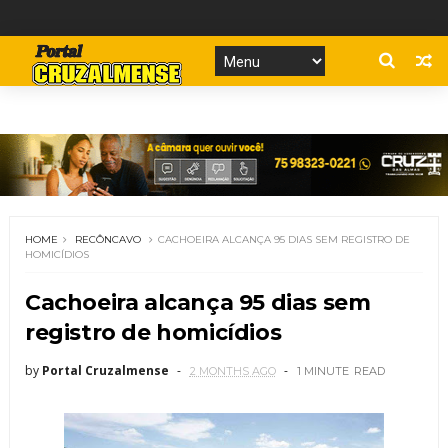
HOME
RECÔNCAVO
CACHOEIRA ALCANÇA 95 DIAS SEM REGISTRO DE
HOMICÍDIOS
Cachoeira alcança 95 dias sem
registro de homicídios
by
Portal Cruzalmense
2 MONTHS AGO
1 MINUTE
READ