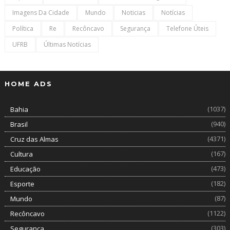
Imagens Da Cidade
Mundo
Noticias
Notícias
Política
Re
Recôncavo
Segurança
Telefone Úteis
UFRB
Últimas Notícias
HOME ADS
(1037)
Bahia
(940)
Brasil
(4371)
Cruz das Almas
(167)
Cultura
(473)
Educação
(182)
Esporte
(87)
Mundo
(1122)
Recôncavo
(303)
Segurança