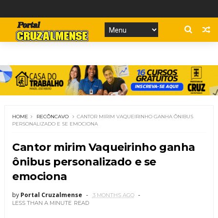
HOME
RECÔNCAVO
CANTOR MIRIM VAQUEIRINHO GANHA ÔNIBUS
PERSONALIZADO E SE EMOCIONA
Cantor mirim Vaqueirinho ganha
ônibus personalizado e se
emociona
by
Portal Cruzalmense
3 MONTHS AGO
LESS THAN A MINUTE
READ