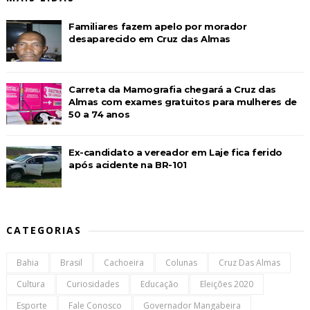
Familiares fazem apelo por morador
desaparecido em Cruz das Almas
Carreta da Mamografia chegará a Cruz das
Almas com exames gratuitos para mulheres de
50 a 74 anos
Ex-candidato a vereador em Laje fica ferido
após acidente na BR-101
CATEGORIAS
Bahia
Brasil
Cachoeira
Colunas
Cruz Das Almas
Cultura
Curiosidades
Educação
Eleições 2020
Esporte
Fale Conosco
Governador Mangabeira